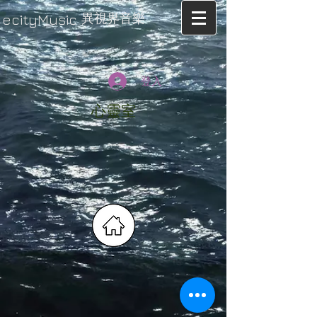
異視界音樂
ecityMusic
登入
心靈室