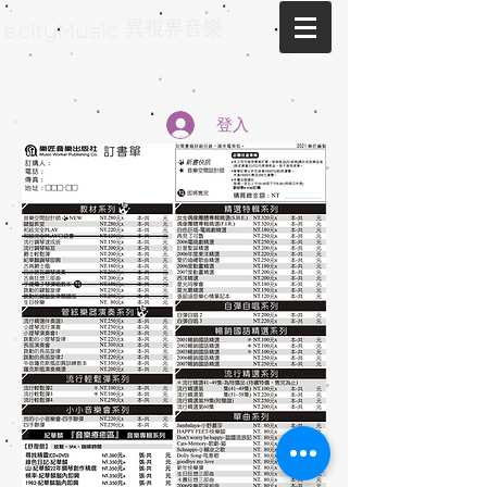
異視界音樂
ecityMusic
登入