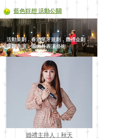
藍色狂想
活動公關
活動策劃．春酒尾牙規劃．婚禮企劃．
樂團表演．國內外表演藝術
婚禮
主持人｜秋天