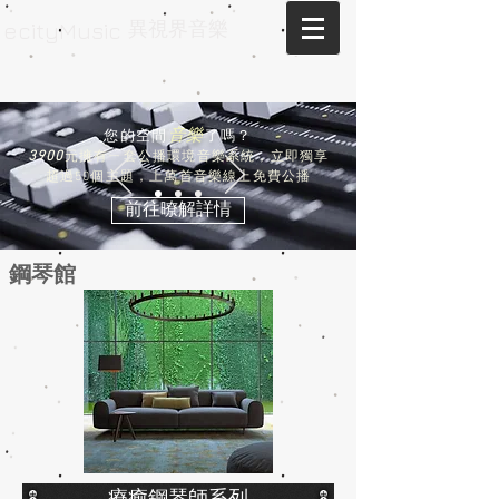
異視界音樂
ecityMusic
ログイン
音樂
您的空間
了嗎？
3900
元擁有ㄧ套公播環境音樂系統，立即獨享
超過5
0個主題，上萬首音樂線上免費公播
前往暸解詳情
​鋼琴館
療癒鋼琴師系列