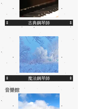
古典鋼琴師
魔法鋼琴師
​音樂館