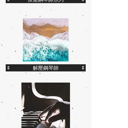
解壓鋼琴師