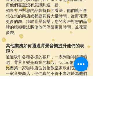
而他們甚至沒有意識到這一點。
如果客戶對您的品牌持負面看法，他們就不會
想在您的商店或餐廳花費大量時間，從而花費
更多的錢。獲取背景音樂，您的客戶對您的品
牌的積極看法將使他們停留更長時間，並花更
多錢。
其他業務如何通過背景音樂提升他們的表
現？
通過吸引各種各樣的客戶，一系列咖啡館和酒
吧，背景音樂是商業的核心。Notes創始人法
比奧第一家咖啡店位於倫敦皇家歌劇院旁邊的
一家音樂商店，他們真的不得不專注於為他們
不拘一格的顧客提供合適的音樂。
法比奧很快就知道，如果音樂不好，人們會告
訴你，他感受到了壓力！在白天，Notes是一
家咖啡店，而到了晚上它是一個酒吧，Fabio
發現音樂是交易模式之間轉換的完美盟友。
通過營造完美的氛圍
Crussh果汁棒的首席執行官Chris Fung 發現
背景音樂對他的品牌非常重要。他表示，“如
果我們能夠創造一個合適的環境，讓我們的音