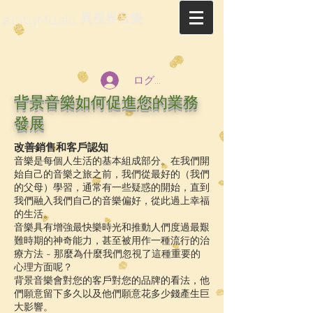
異視界音樂
ecityMusic
ログイン
背景音樂如何促進您的業務
發展
改善銷售和客戶認知
音樂是每個人生活的基本組成部分。在我們開
始自己的音樂之旅之前，我們從最好的（我們
的父母）學習，通常有一些疑惑的開始，直到
我們融入我們自己的音樂偏好，從此過上幸福
的生活。
音樂具有增強最快樂時光和推動人們度過最艱
難時期的神奇能力，甚至被用作一種流行的治
療方法 - 那麼為什麼我們忽視了這種重要的
心理方面呢？
背景音樂會對您的客戶對您的品牌的看法，他
們願意留下多久以及他們願意花多少錢產生巨
大影響。