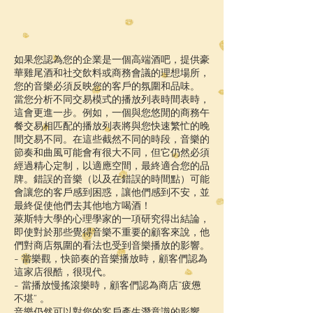
如果您認為您的企業是一個高端酒吧，提供豪
華雞尾酒和社交飲料或商務會議的理想場所，
您的音樂必須反映您的客戶的氛圍和品味。
當您分析不同交易模式的播放列表時間表時，
這會更進一步。例如，一個與您悠閒的商務午
餐交易相匹配的播放列表將與您快速繁忙的晚
間交易不同。在這些截然不同的時段，音樂的
節奏和曲風可能會有很大不同，但它仍然必須
經過精心定制，以適應空間，最終適合您的品
牌。錯誤的音樂（以及在錯誤的時間點）可能
會讓您的客戶感到困惑，讓他們感到不安，並
最終促使他們去其他地方喝酒！
萊斯特大學的心理學家的一項研究得出結論，
即使對於那些覺得音樂不重要的顧客來說，他
們對商店氛圍的看法也受到音樂播放的影響。
- 當樂觀，快節奏的音樂播放時，顧客們認為
這家店很酷，很現代。
- 當播放慢搖滾樂時，顧客們認為商店“疲憊
不堪” 。
音樂仍然可以對您的客戶產生潛意識的影響，