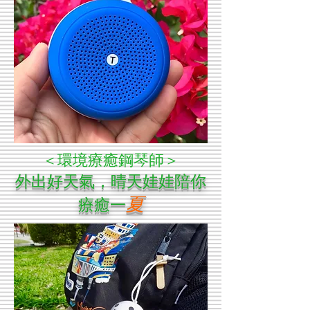
＜環境療癒鋼琴師＞
外出好天氣，晴天娃娃陪你
夏
療癒一