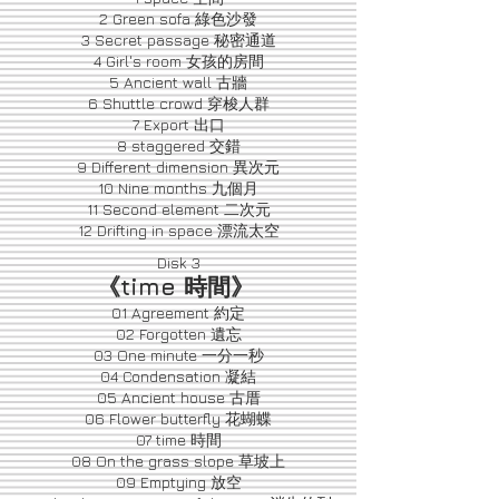
2 Green sofa 綠色沙發
3 Secret passage 秘密通道
4 Girl's room 女孩的房間
5 Ancient wall 古牆
6 Shuttle crowd 穿梭人群
7 Export 出口
8 staggered 交錯
9 Different dimension 異次元
10 Nine months 九個月
11 Second element 二次元
12 Drifting in space 漂流太空
Disk 3
《time 時間》
01 Agreement 約定
02 Forgotten 遺忘
03 One minute 一分一秒
04 Condensation 凝結
05 Ancient house 古厝
06 Flower butterfly 花蝴蝶
07 time 時間
08 On the grass slope 草坡上
09 Emptying 放空