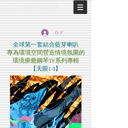
異視界音樂
ecityMusic
ログイン
全球第一套結合藍芽喇叭
專為環境空間營造情境氛圍的
環境療癒鋼琴TF系列專輯
【天眼1-3】