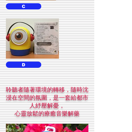
C
D
聆聽者隨著環境的轉移，隨時沈
浸在空間的氛圍，是一套給都市
人紓壓解憂，
心靈放鬆的療癒音樂解藥