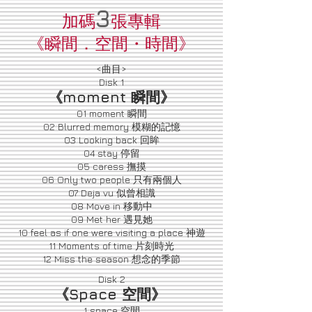
3
加碼
張專輯
《瞬間．空間・時間》
<曲目>
Disk 1
《moment 瞬間》
01 moment 瞬間
02 Blurred memory 模糊的記憶
03 Looking back 回眸
04 stay 停留
05 caress 撫摸
06 Only two people 只有兩個人
07 Deja vu 似曾相識
08 Move in 移動中
09 Met her 遇見她
10 feel as if one were visiting a place 神遊
11 Moments of time 片刻時光
12 Miss the season 想念的季節
Disk 2
《Space 空間》
1 space 空間