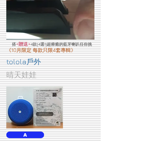
<贈送>
搭
4款(4選1)超療癒的藍牙喇叭任你挑
《10月限定 每款只限4套專輯》
tolola戶外
晴天娃娃
A