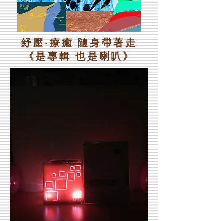
紓壓·療癒 隨身帶著走
《是專輯 也是喇叭》