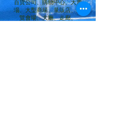
百貨公司、購物中心、大賣
場、大型商場、量販店、展
覽會場、大廳、走廊、
LOBBY、觀光飯店、酒店、
夜店、旅館、餐廳、俱樂
部、三溫暖、SPA、游泳池、
美容美髮、飾品服飾、3C商
店
個人-
工作、健身、跑步、騎車、
健行、登山、開車