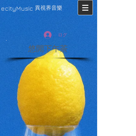
異視界音樂
ecityMusic
ログイン
悠閒下午茶