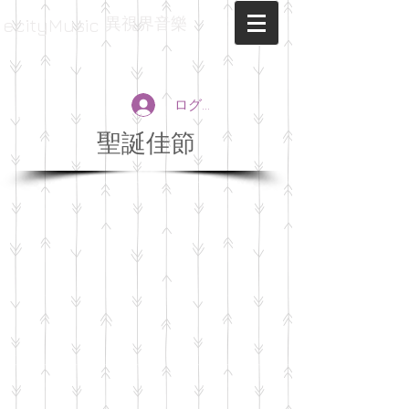
異視界音樂
ecityMusic
ログイン
聖誕佳節